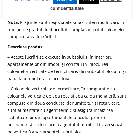
Cost final înlocuire coloană verticală de termoficare
confidentialitate
simplă:
S + P + 4 etaje = 5.370 lei
Notă:
Prețurile sunt negociabile și pot suferi modificări, în
funcție de gradul de dificultate, amplasamentul coloanelor,
complexitatea lucrării etc.
Descriere produs:
– Aceste lucrări se execută în subsolul și în interiorul
apartamentelor din imobil și constau în înlocuirea
coloanelor verticale de termoficare, din subsolul blocului și
până la ultimul etaj al acestuia.
– Coloanele verticale de termoficare, în comparație cu
coloanele verticale de apă rece și apă caldă menajeră, sunt
compuse din două conducte, denumite tur și retur, care
sunt alimentate cu agent termic și asigură încălzirea
radiatoarelor din apartamentele blocului printr-o
permanentă recirculare a agentului termic și traversează
pe verticală apartamentele unui bloc.