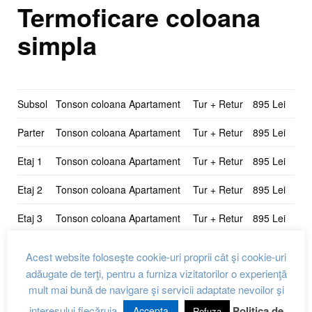
Termoficare coloana
simpla
Subsol
Tonson coloana Apartament
Tur + Retur
895 Lei
Parter
Tonson coloana Apartament
Tur + Retur
895 Lei
Etaj 1
Tonson coloana Apartament
Tur + Retur
895 Lei
Etaj 2
Tonson coloana Apartament
Tur + Retur
895 Lei
Etaj 3
Tonson coloana Apartament
Tur + Retur
895 Lei
Etaj 4
Tonson coloana Apartament
Tur + Retur
895 Lei
Acest website foloseşte cookie-uri proprii cât şi cookie-uri
adăugate de terţi, pentru a furniza vizitatorilor o experienţă
mult mai bună de navigare şi servicii adaptate nevoilor şi
Total:
6 nivele
interesului fiecăruia.
Politica de
Accepta
Refuza