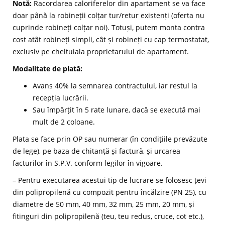
Notă:
Racordarea caloriferelor din apartament se va face
doar până la robineții colțar tur/retur existenți (oferta nu
cuprinde robineți colțar noi). Totuși, putem monta contra
cost atât robineți simpli, cât și robineți cu cap termostatat,
exclusiv pe cheltuiala proprietarului de apartament.
Modalitate de plată:
Avans 40% la semnarea contractului, iar restul la
recepția lucrării.
Sau împărțit în 5 rate lunare, dacă se execută mai
mult de 2 coloane.
Plata se face prin OP sau numerar (în condițiile prevăzute
de lege), pe baza de chitanță și factură, și urcarea
facturilor în S.P.V. conform legilor în vigoare.
– Pentru executarea acestui tip de lucrare se folosesc țevi
din polipropilenă cu compozit pentru încălzire (PN 25), cu
diametre de 50 mm, 40 mm, 32 mm, 25 mm, 20 mm, și
fitinguri din polipropilenă (teu, teu redus, cruce, cot etc.),